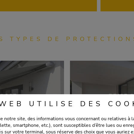
S TYPES DE PROTECTION
RASSE
BRISE 
 WEB UTILISE DES COO
de notre site, des informations vous concernant ou relatives à l
blette, smartphone, etc.), sont susceptibles d’être lues ou enr
llés sur votre terminal, sous réserve des choix que vous auriez