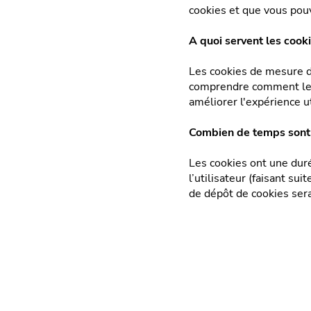
cookies et que vous pou
A quoi servent les cooki
Les cookies de mesure d
comprendre comment les 
améliorer l'expérience ut
HORAIRES DU SH
Combien de temps sont 
Du lundi au jeudi :
Vendredi et samedi
Les cookies ont une duré
(pas de ventes de 
l’utilisateur (faisant s
samedi)
Rue de Montigny, 57
de dépôt de cookies se
6200 CHATELINEAU
HORAIRES DU SERVI
À 850 m du CORA
TECHNIQUE, APRÈS
Châtelineau
DÉTACHÉES
Tél. :
071.24.34.34
Du lundi au jeudi :
info@allo-volets.be
Vendredi : 9h à 12