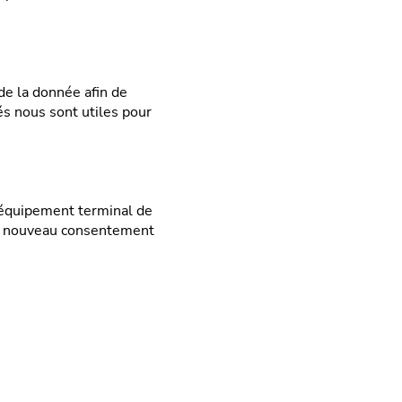
e la donnée afin de
és nous sont utiles pour
wroom
Actualités
re de production
Service après-vente &
l’équipement terminal de
FAQ
 un nouveau consentement
pe & Engagements
Recrutement
isations
Facebook