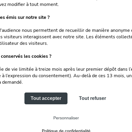
vez modifier à tout moment.
es émis sur notre site ?
'audience nous permettent de recueillir de manière anonyme d
visiteurs interagissent avec notre site. Les éléments collect
ilisateur des visiteurs.
OWROOM
conservés les cookies ?
Sho
VOLETS
 8h à 12h et 13h à 17h30
 : 8h à 12h et 13h à 15h
Cent
e de vie limitée à treize mois après leur premier dépôt dans 
pièces détachées le
PORTES DE GARAGE
uite à l’expression du consentement). Au-delà de ces 13 mois,
Équi
ra demandé.
PROTECTIONS
CE ADMINISTRATIF,
Réal
SOLAIRES
-VENTE ET PIÈCES
Tout accepter
Tout refuser
 9h à 12h et 13h à 16h
MOUSTIQUAIRES
h et 13h à 15h
Personnaliser
Politique de confidentialité