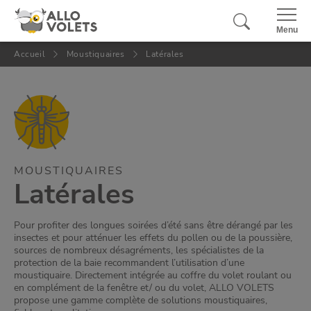
Panneau de gestion des cookies
Fermer
Menu
Accueil
Moustiquaires
Latérales
MOUSTIQUAIRES
Latérales
Pour profiter des longues soirées d’été sans être dérangé par les
insectes et pour atténuer les effets du pollen ou de la poussière,
sources de nombreux désagréments, les spécialistes de la
protection de la baie recommandent l’utilisation d’une
moustiquaire. Directement intégrée au coffre du volet roulant ou
en complément de la fenêtre et/ ou du volet, ALLO VOLETS
propose une gamme complète de solutions moustiquaires,