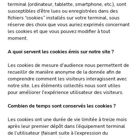
terminal (ordinateur, tablette, smartphone, etc.), sont
susceptibles d’être lues ou enregistrées dans des
PROTECTIONS SOLAIRES
fichiers “cookies” installés sur votre terminal, sous
réserve des choix que vous auriez exprimés concernant
MOUSTIQUAIRES
les cookies et que vous pouvez modifier à tout
moment.
A quoi servent les cookies émis sur notre site ?
Showroom
Les cookies de mesure d'audience nous permettent de
Centre de production
recueillir de manière anonyme de la donnée afin de
comprendre comment les visiteurs interagissent avec
Équipe & Engagements
notre site. Les éléments collectés nous sont utiles
Réalisations
pour améliorer l'expérience utilisateur des visiteurs.
Actualités
Combien de temps sont conservés les cookies ?
Service après-vente & FAQ
Les cookies ont une durée de vie limitée à treize mois
après leur premier dépôt dans l’équipement terminal
Recrutement
de l’utilisateur (faisant suite à l’expression du