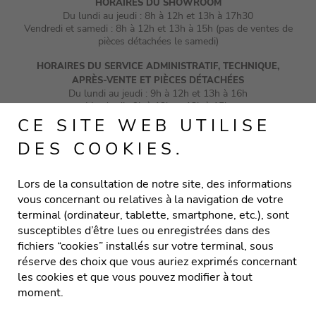
HORAIRES DU SHOWROOM
Du lundi au jeudi : 8h à 12h et 13h à 17h30
Vendredi et samedi : 8h à 12h et 13h à 15h (pas de ventes de
pièces détachées le samedi)
HORAIRES DU SERVICE ADMINISTRATIF, TECHNIQUE,
APRÈS-VENTE ET PIÈCES DÉTACHÉES
Du lundi au jeudi : 9h à 12h et 13h à 16h
Vendredi : 9h à 12h et 13h à 15h
CE SITE WEB UTILISE
DES COOKIES.
VOLETS
Lors de la consultation de notre site, des informations
vous concernant ou relatives à la navigation de votre
PORTES DE GARAGE
terminal (ordinateur, tablette, smartphone, etc.), sont
susceptibles d’être lues ou enregistrées dans des
PROTECTIONS SOLAIRES
fichiers “cookies” installés sur votre terminal, sous
réserve des choix que vous auriez exprimés concernant
MOUSTIQUAIRES
les cookies et que vous pouvez modifier à tout
moment.