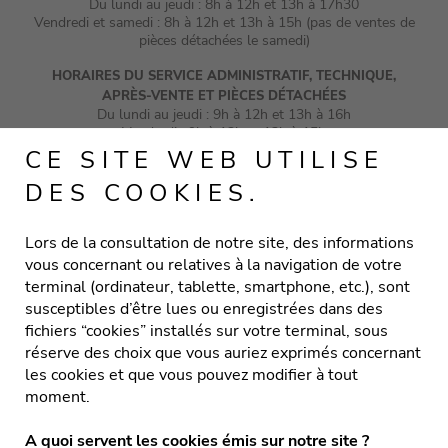
Du lundi au jeudi : 8h à 12h et 13h à 17h30
Vendredi et samedi : 8h à 12h et 13h à 15h (pas de ventes de
pièces détachées le samedi)
HORAIRES DU SERVICE ADMINISTRATIF, TECHNIQUE,
APRÈS-VENTE ET PIÈCES DÉTACHÉES
Du lundi au jeudi : 9h à 12h et 13h à 16h
Vendredi : 9h à 12h et 13h à 15h
CE SITE WEB UTILISE
DES COOKIES.
VOLETS
Lors de la consultation de notre site, des informations
vous concernant ou relatives à la navigation de votre
PORTES DE GARAGE
terminal (ordinateur, tablette, smartphone, etc.), sont
susceptibles d’être lues ou enregistrées dans des
PROTECTIONS SOLAIRES
fichiers “cookies” installés sur votre terminal, sous
réserve des choix que vous auriez exprimés concernant
MOUSTIQUAIRES
les cookies et que vous pouvez modifier à tout
moment.
A quoi servent les cookies émis sur notre site ?