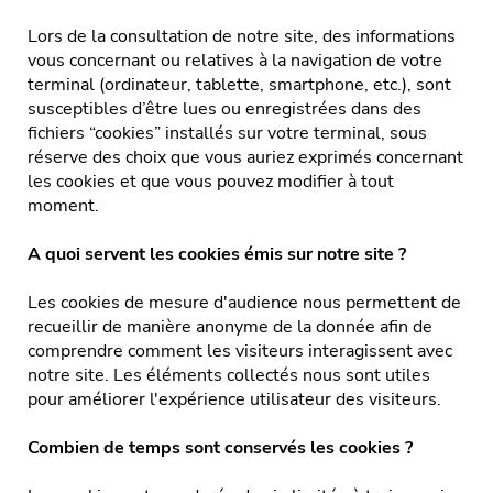
VOLETS
Lors de la consultation de notre site, des informations
vous concernant ou relatives à la navigation de votre
PORTES DE GARAGE
terminal (ordinateur, tablette, smartphone, etc.), sont
susceptibles d’être lues ou enregistrées dans des
PROTECTIONS SOLAIRES
fichiers “cookies” installés sur votre terminal, sous
réserve des choix que vous auriez exprimés concernant
MOUSTIQUAIRES
les cookies et que vous pouvez modifier à tout
moment.
A quoi servent les cookies émis sur notre site ?
Showroom
Les cookies de mesure d'audience nous permettent de
Centre de production
recueillir de manière anonyme de la donnée afin de
comprendre comment les visiteurs interagissent avec
Équipe & Engagements
notre site. Les éléments collectés nous sont utiles
Réalisations
pour améliorer l'expérience utilisateur des visiteurs.
Actualités
Combien de temps sont conservés les cookies ?
Service après-vente & FAQ