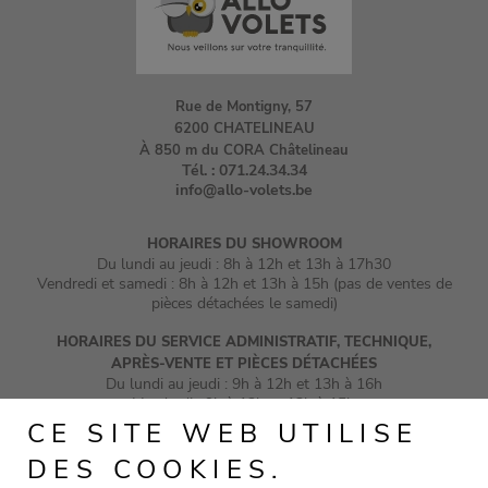
Rue de Montigny, 57
6200 CHATELINEAU
À 850 m du CORA Châtelineau
Tél. :
071.24.34.34
info@allo-volets.be
HORAIRES DU SHOWROOM
Du lundi au jeudi : 8h à 12h et 13h à 17h30
Vendredi et samedi : 8h à 12h et 13h à 15h (pas de ventes de
pièces détachées le samedi)
HORAIRES DU SERVICE ADMINISTRATIF, TECHNIQUE,
APRÈS-VENTE ET PIÈCES DÉTACHÉES
Du lundi au jeudi : 9h à 12h et 13h à 16h
Vendredi : 9h à 12h et 13h à 15h
CE SITE WEB UTILISE
DES COOKIES.